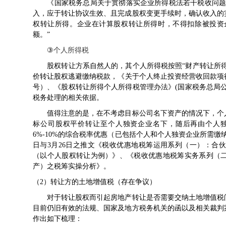
《
国家税务总局关于贯彻落实企业所得税法若干税收问
入，应于转让协议生效、且完成股权变更手续时，确认收入的
权转让所得。企业在计算股权转让所得时，不得扣除被投资
额。”
③
个人所得税
股权转让方系自然人的，其个人所得税按照“财产转让所得”
价转让股权逃避缴纳税款，《
关于个人终止投资经营收回款项
号
）、《
股权转让所得个人所得税管理办法
》(
国家税务总局公告
税务处理的相关依据。
值得注意的是，在不考虑目标公司名下资产的情况下，个人
标公司股权平价转让至个人独资企业名下，随后再由个人
6%-10%的综合税率优惠（已包括个人和个人独资企业所需缴纳
日与3月26日之推文《税收优惠地税筹运用系列（一）：
合伙
（以个人股权转让为例）
》、《税收优惠地税筹实务系列（
产）之税筹实操分析
》。
（2）转让方的土地增值税（存在争议）
对于转让股权而引起房地产转让是否需要交纳土地增值税问
目前仍旧有效的法规、国家及地方税务机关的函以及相关裁判
作出如下梳理：