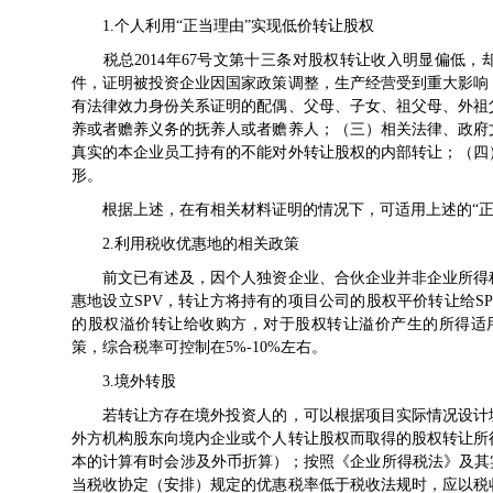
1.个人利用“正当理由”实现低价转让股权
税总2014年67号
文第十三条对股权转让收入明显偏低，却
件，证明被投资企业因国家政策调整，生产经营受到重大影响
有法律效力身份关系证明的配偶、父母、子女、祖父母、外祖
养或者赡养义务的抚养人或者赡养人；（三）相关法律、政府
真实的本企业员工持有的不能对外转让股权的内部转让；（四
形。
根据上述，在有相关材料证明的情况下，可适用上述的“正
2.利用税收优惠地的相关政策
前文已有述及，因个人独资企业、合伙企业并非企业所得税
惠地设立SPV，转让方将持有的项目公司的股权平价转让给SP
的股权溢价转让给收购方，对于股权转让溢价产生的所得适
策，综合税率可控制在5%-10%左右。
3.境外转股
若转让方存在境外投资人的，可以根据项目实际情况设计境
外方机构股东向境内企业或个人转让股权而取得的股权转让所
本的计算有时会涉及外币折算）；按照《
企业所得税法
》及其
当税收协定（安排）规定的优惠税率低于税收法规时，应以税