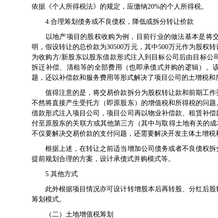
依据《
个人所得税法
》的规定，应缴纳20%的个人所得税。
4.合理筹划债务或不良债权，降低或拆分转让价款
以地产项目的股权收购为例，目前行业的做法基本是将交
明，假设转让的总价款为30500万元，其中500万元作为股权转
为收购方/新股东以股东借款形式注入到目标公司后由目标公
拆迁补偿、清租等的全部费用（也即承债式并购的逻辑）。
题，还以补偿款和服务费用等形式解决了项目公司的土增税和
值得注意的是，将交易价款拆分为股权转让款和前期工作委
不然将直接产生受托方（即原股东）的增值税和所得税的问题
借款形式注入项目公司，项目公司再以物业补偿款、租赁补偿
付至原股东的关联方或其他第三方（其中与取得土地有关的成
不仅要解决交易价款的支付问题，还需要解决开发主体土增税
根据上述，在转让之前适当增加公司债务或者不良债权拆分
提前规划合理的方案，设计承债式并购模式等。
5.其他方式
此外根据项目情况亦可设计转增股本后再转股、分红后股转
筹划模式。
（二）土地增值税筹划