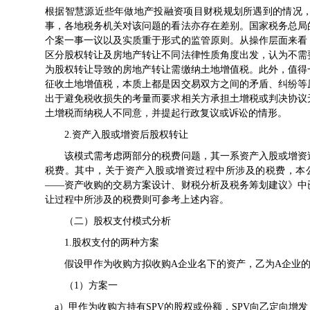
根据智慧源近些年做地产投融资项目财税规划所遇到的情况
事，各地税务机关对该问题的看法亦存在差别。国家税务总局
个案一事一议以及实质重于形式的监管原则。从操作层面来看
区分股权转让及房地产转让不同法律性质角度出发，认为不需
为股权转让导致的房地产转让需缴纳土地增值税。此外，值得
征收土地增值税，本质上都是因交易双方之间的矛盾、纠纷等
出于避免税收损失的考量而要求相关方承担土增税或判决协议
土增税而纳税人不同意，并提起行政复议或诉讼的情形。
2.资产入股或增资后股权转让
该模式需考虑两部分的税费问题，其一系资产入股或增资过
税费。其中，关于资产入股或增资过程中所涉及的税费，本公众
——资产收购的交易方案设计、财税分析及税务筹划建议
》中
让过程中所涉及的税费则可参考上述内容。
（二）股权支付模式分析
1.股权支付的两种方案
假设甲作为收购方拟收购A企业名下的资产，乙为A企业的
（1）方案一
a）甲作为收购方持有SPV的股权或份额，SPV向乙定向增发