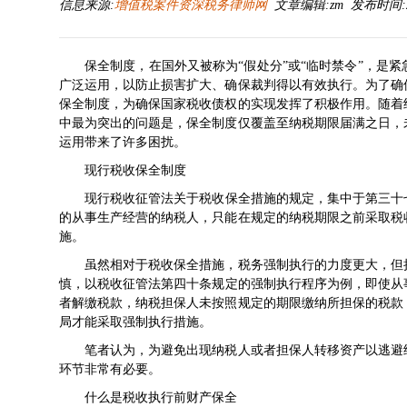
信息来源:
增值税案件资深税务律师网
文章编辑:zm 发布时间:2021
保全制度，在国外又被称为“假处分”或“临时禁令”，是
广泛运用，以防止损害扩大、确保裁判得以有效执行。为了确
保全制度，为确保国家税收债权的实现发挥了积极作用。随着
中最为突出的问题是，保全制度仅覆盖至纳税期限届满之日，
运用带来了许多困扰。
现行税收保全制度
现行
税收征管法
关于税收保全措施的规定，集中于第三十
的从事生产经营的纳税人，只能在规定的纳税期限之前采取税
施。
虽然相对于税收保全措施，税务强制执行的力度更大，但执
慎，以
税收征管法
第四十条规定的强制执行程序为例，即使从
者解缴税款，纳税担保人未按照规定的期限缴纳所担保的税款
局才能采取强制执行措施。
笔者认为，为避免出现纳税人或者担保人转移资产以逃避纳
环节非常有必要。
什么是税收执行前财产保全