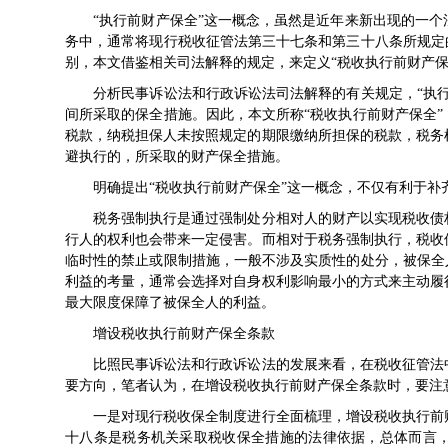
“执行前财产保全”这一概念，虽然是近年来新出现的一个
务中，通常将现行
税收征管法
第三十七条和第三十八条所规定
别，本文借鉴相关司法解释的规定，来定义“税收执行前财产保
分析民事诉讼法和行政诉讼法司法解释的有关规定，“执行
间所采取的保全措施。因此，本文所称“税收执行前财产保全
税款，纳税担保人未按照规定的期限缴纳所担保的税款，税务
避执行的，所采取的财产保全措施。
明确提出“税收执行前财产保全”这一概念，不仅有利于补
税务强制执行是通过强制处分相对人的财产以实现税收债权
行人的权利也会带来一定侵害。而相对于税务强制执行，税收
临时性的禁止或限制措施，一般不涉及实质性的处分，被保全
利益的考量，通常会选择对自身权利影响最小的方式来主动履
最大限度保障了被保全人的利益。
增设税收执行前财产保全条款
比照民事诉讼法和行政诉讼法的发展来看，在
税收征管法
要方向，笔者认为，在增设税收执行前财产保全条款时，要注
一是对现行税收保全制度进行全面梳理，增设税收执行前
十八条是税务机关采取税收保全措施的法律依据，总体而言