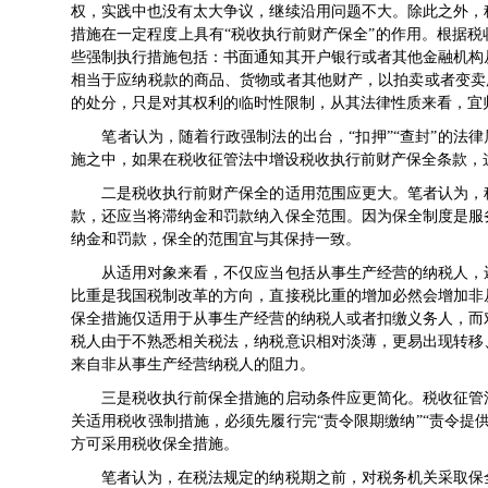
权，实践中也没有太大争议，继续沿用问题不大。除此之外，
措施在一定程度上具有“税收执行前财产保全”的作用。根据
税
些强制执行措施包括：书面通知其开户银行或者其他金融机构
相当于应纳税款的商品、货物或者其他财产，以拍卖或者变卖所
的处分，只是对其权利的临时性限制，从其法律性质来看，宜
笔者认为，随着行政强制法的出台，“扣押”“查封”的法律属
施之中，如果在
税收征管法
中增设税收执行前财产保全条款，
二是税收执行前财产保全的适用范围应更大。笔者认为，税
款，还应当将滞纳金和罚款纳入保全范围。因为保全制度是服
纳金和罚款，保全的范围宜与其保持一致。
从适用对象来看，不仅应当包括从事生产经营的纳税人，还
比重是我国税制改革的方向，直接税比重的增加必然会增加非
保全措施仅适用于从事生产经营的纳税人或者扣缴义务人，而
税人由于不熟悉相关税法，纳税意识相对淡薄，更易出现转移
来自非从事生产经营纳税人的阻力。
三是税收执行前保全措施的启动条件应更简化。
税收征管
关适用税收强制措施，必须先履行完“责令限期缴纳”“责令提
方可采用税收保全措施。
笔者认为，在税法规定的纳税期之前，对税务机关采取保全