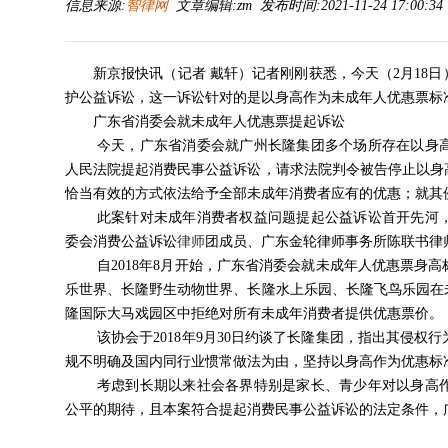
信息来源:
智律网
文章编辑:zm 发布时间:2021-11-24 17:00:3
新京报快讯（记者 戴轩）记者刚刚获悉，今天（2月18
护公益诉讼，这一诉讼针对的是以身高作为未成年人优惠票标
广东省消委会就未成年人优惠票提起诉讼
今天，广东省消委会就广州长隆集团多个场所存在以身
人民法院提起消费民事公益诉讼，请求法院判令被告停止以身
恰当有效的方式依法给予全部未成年消费者应有的优惠；就其
此案针对未成年消费者权益问题提起公益诉讼首开先河
委会消费公益诉讼
律师
团成员、广东金轮律师事务所陈联书律
自2018年8月开始，广东省消委会就未成年人优惠票身
乐世界、长隆野生动物世界、长隆水上乐园、长隆飞鸟乐园在
隆国际大马戏园区中拒绝对所有未成年消费者提供优惠票价。
该协会于2018年9月30日约谈了长隆集团，指出其侵
规不明确及国内同行业惯常做法为由，坚持以身高作为优惠标
考虑到长期以来社会各界特别是家长、青少年对以身高
公平的期待，且本案符合提起消费民事公益诉讼的法定条件，