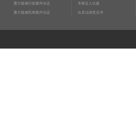
重大疑难行政案件论证
专家证人出庭
重大疑难民商案件论证
出具法律意见书