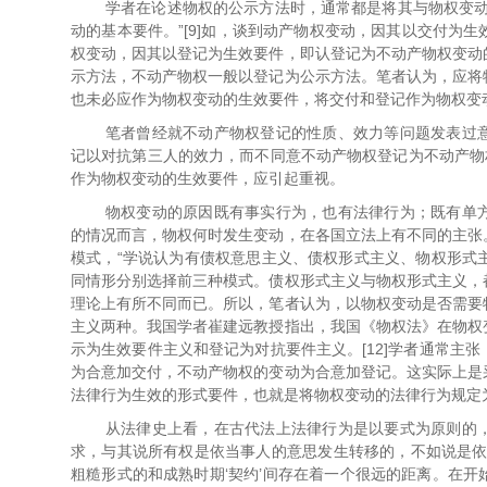
学者在论述物权的公示方法时，通常都是将其与物权变动
动的基本要件。”[9]如，谈到动产物权变动，因其以交付为
权变动，因其以登记为生效要件，即认登记为不动产物权变动
示方法，不动产物权一般以登记为公示方法。笔者认为，应将
也未必应作为物权变动的生效要件，将交付和登记作为物权变
笔者曾经就不动产物权登记的性质、效力等问题发表过
记以对抗第三人的效力，而不同意不动产物权登记为不动产物权
作为物权变动的生效要件，应引起重视。
物权变动的原因既有事实行为，也有法律行为；既有单
的情况而言，物权何时发生变动，在各国立法上有不同的主张
模式，“学说认为有债权意思主义、债权形式主义、物权形式主
同情形分别选择前三种模式。债权形式主义与物权形式主义，
理论上有所不同而已。所以，笔者认为，以物权变动是否需要
主义两种。我国学者崔建远教授指出，我国《物权法》在物权
示为生效要件主义和登记为对抗要件主义。[12]学者通常主
为合意加交付，不动产物权的变动为合意加登记。这实际上是
法律行为生效的形式要件，也就是将物权变动的法律行为规定
从法律史上看，在古代法上法律行为是以要式为原则的
求，与其说所有权是依当事人的意思发生转移的，不如说是依
粗糙形式的和成熟时期‘契约’间存在着一个很远的距离。在