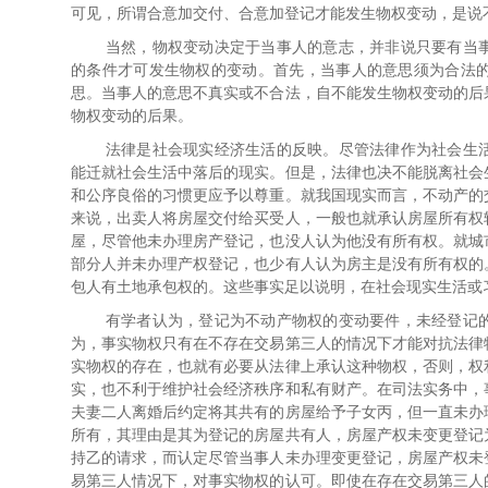
可见，所谓合意加交付、合意加登记才能发生物权变动，是说
当然，物权变动决定于当事人的意志，并非说只要有当
的条件才可发生物权的变动。首先，当事人的意思须为合法
思。当事人的意思不真实或不合法，自不能发生物权变动的后
物权变动的后果。
法律是社会现实经济生活的反映。尽管法律作为社会生
能迁就社会生活中落后的现实。但是，法律也决不能脱离社会
和公序良俗的习惯更应予以尊重。就我国现实而言，不动产的
来说，出卖人将房屋交付给买受人，一般也就承认房屋所有权
屋，尽管他未办理房产登记，也没人认为他没有所有权。就城
部分人并未办理产权登记，也少有人认为房主是没有所有权的
包人有土地承包权的。这些事实足以说明，在社会现实生活或
有学者认为，登记为不动产物权的变动要件，未经登记
为，事实物权只有在不存在交易第三人的情况下才能对抗法律
实物权的存在，也就有必要从法律上承认这种物权，否则，权
实，也不利于维护社会经济秩序和私有财产。在司法实务中，
夫妻二人离婚后约定将其共有的房屋给予子女丙，但一直未办
所有，其理由是其为登记的房屋共有人，房屋产权未变更登记
持乙的请求，而认定尽管当事人未办理变更登记，房屋产权未
易第三人情况下，对事实物权的认可。即使在存在交易第三人