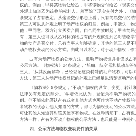
议的。例如，甲将某物转让给乙，甲将该物交付给乙（现实交
外观上知道乙为该物的权利人。然而除了现实交付之外，《物权
条规定了占有改定。从这些交付形态上看，只有简易交付的结
第三人可以从外观上明了动产物权的归属。例如，甲遗失一物
他，甲同意。双方订立买卖合同。自合同生效时起，甲依简易
有，第三人也可以从乙对标的物占有的外观察觉到乙对该物享
物的动产是否交付，只有当事人能够确定，其他的第三人是不
动产物权变动的公示方式。由此可以断定，对于动产物权，作
占有为动产物权的公示方法。但动产物权也并非仅以占
公示方法。《物权法》24条规定，“船舶、航空器和机动车
三人。”从其反面解释，已经登记这类特殊的动产物权，可以
方法，第三人从动产物权登记的外观上已经足以清楚该动产的
《物权法》9条规定，“不动产物权的设立、变更、转让
法律另有规定的除外。”学者依此认为，登记为不动产物权
例。但不能依此否认占有或者其他方式也可作为不动产物权的
者物权的状态让他人知道的方式，都可为物权变动的公示方法
可让其他人知道其对该房屋享有物权。在这种情形下，占有也
方法一样，占有为不动产物权的公示方法，也只能是一种例外
四、公示方法与物权变动要件的关系