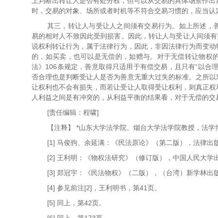
上判断出转让人是否有处分权，但可以从交易的具体场景作出
时，交易的对象、场所或者时机等不符合交易习惯的，应当认
其三，转让人与受让人之间须有交易行为。如上所述，
易的相对人不致因此受到损害。因此，转让人与受让人间须有
说权利转让行为，属于法律行为，因此，非因法律行为而变动
的，如买卖，也可以是无偿的，如赠与。对于无偿转让物权
法》106条规定，善意取得只适用于有偿交易，且只有“以合
否合理也是判断受让人是否为善意无重大过失的标准。之所以
让权利也不会有损失，而若让受让人取得受让权利，则真正权
人利益之间是有冲突的，从利益平衡的结果看，对于无偿的交
[责任编辑：程啸]
【注释】 *山东大学法学院、烟台大学法学院教授，法学
[1] 马俊驹、余延满：《民法原论》（第二版），法律出版
[2] 王利明：《物权法研究》（修订版），中国人民大学出
[3] 郑冠宇：《民法物权》（二版），（台湾）新学林出版
[4] 参见前注[2]，王利明书，第41页。
[5] 同上，第42页。