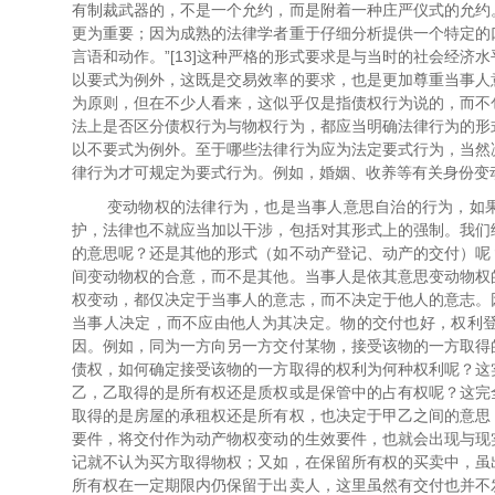
有制裁武器的，不是一个允约，而是附着一种庄严仪式的允约
更为重要；因为成熟的法律学者重于仔细分析提供一个特定的
言语和动作。”[13]这种严格的形式要求是与当时的社会经
以要式为例外，这既是交易效率的要求，也是更加尊重当事人
为原则，但在不少人看来，这似乎仅是指债权行为说的，而不
法上是否区分债权行为与物权行为，都应当明确法律行为的形
以不要式为例外。至于哪些法律行为应为法定要式行为，当然
律行为才可规定为要式行为。例如，婚姻、收养等有关身份变
变动物权的法律行为，也是当事人意思自治的行为，如
护，法律也不就应当加以干涉，包括对其形式上的强制。我们
的意思呢？还是其他的形式（如不动产登记、动产的交付）呢
间变动物权的合意，而不是其他。当事人是依其意思变动物权
权变动，都仅决定于当事人的意志，而不决定于他人的意志。
当事人决定，而不应由他人为其决定。物的交付也好，权利
因。例如，同为一方向另一方交付某物，接受该物的一方取得
债权，如何确定接受该物的一方取得的权利为何种权利呢？这
乙，乙取得的是所有权还是质权或是保管中的占有权呢？这完
取得的是房屋的承租权还是所有权，也决定于甲乙之间的意思
要件，将交付作为动产物权变动的生效要件，也就会出现与现
记就不认为买方取得物权；又如，在保留所有权的买卖中，虽
所有权在一定期限内仍保留于出卖人，这里虽然有交付也并不