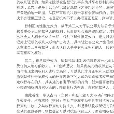
的权利证书的。如果法院以被告登记的事实为其享有权利的事
看到，原告正是基于认为登记簿记载错误才提起诉讼的，法院
产登记的这一证据。法院经审理判决原告享有争议物权的，原
决书办理更正登记。若登记机构不予以办理更正登记，则申请
权利正确性推定效力，赋予第三人对于以公示方法公示
赖尊重公示出的权利人的权利，从而使社会秩序得以稳定，才
岂不会人人相争不休？当然，权利正确性推定效力，也是以认
记簿上记载的权利人或动产占有人，具有让社会公众产生信赖
人主张自己享有权利，而否认该人是享有相应权利的人，须有
享有相应的权利。
其二，善意保护效力。这是指法律对因信赖物权公示而
受任何人追夺的效力。[15]也就是说，如果真实的物权状态
而与表现出的权利人进行交易的，可以从此非真正权利人处取
原则是使处于物权公示的外在表象下的人成为知道或者应当知
定物权存在的人，其实施的有害于物权的行为，就为侵害物权
不知道物权的真实状态的，即使其行为有害于真实的权利人，
由此看来，承认占有（交付）和登记都可为不动产物权
生效要件、占有移转（交付）在动产物权变动中具有对抗效力
权变动生效主义与物权变动对抗主义，都是承认物权登记的公
变动的生效要件，物权登记可以对抗任何第三人；而在物权登