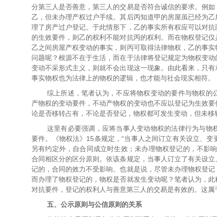
分第三人是否善意，第三人的交易是否符合诚信的要求。例如
乙，但未办理产权过户手续。其后丙知道甲的房屋虽已经为乙
理了房产过户登记。于此情形下，乙的事实所有权应可以对抗
的生效要件，则乙的权利不能对抗丙的权利。而在物权登记仅
乙之间房屋产权变动的事实，则丙可取得法律物权，乙的事实
问题呢？根源不在于生活，而在于法律将登记规定为物权变动
变动不采形式主义，则就不会出现这一现象。由此看来，只有
事实物权也为法律上的物权的逻辑，也才能与社会现实相符。
综上所述，笔者认为，不应将物权变动的要件与物权的
产物权的变动要件，不动产物权的变动也不应以登记为生效要
论是否移转占有，不论是否登记，物权都可发生变动，但未移
这里有必要强调，应将当事人变动物权的法律行为与物
要件。《物权法》15条规定，“当事人之间订立有关设立、
另有约定外，自合同成立时生效；未办理物权登记的，不影响
合同相区分的区分原则。依该条规定，当事人订立了有关设立
记的，合同的效力不受影响。也就是说，尽管未办理物权登记
而办理了物权登记的，物权是否就发生变动呢？笔者认为，此
对抗要件，登记的权利人与善意第三人的交易是有效的。这属
五、公示原则与公信原则的关系