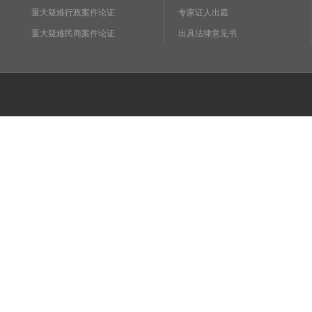
重大疑难行政案件论证
专家证人出庭
重大疑难民商案件论证
出具法律意见书