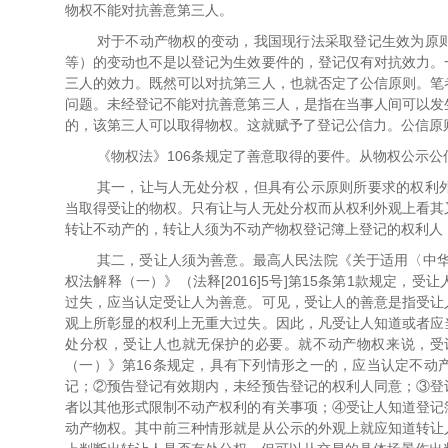
物权不能对抗善意第三人。
对于不动产物权的变动，我国现行法采取登记生效为原
等）的变动也不是以登记为生效要件的，登记仅有对抗效力。
三人的效力。既然可以对抗第三人，也就否定了公信原则。笔
问题。未经登记不能对抗善意第三人，是指在当事人间可以发
的，该第三人可以取得物权。这就赋予了登记公信力。公信原
《物权法》106条规定了善意取得的要件。从物权公示
其一，让与人无处分权，但具有公示原则所要求的权利
当取得受让的物权。只有让与人无处分权而从权利外观上看其
转让不动产的，转让人须为不动产物权登记簿上登记的权利人
其二，受让人须为善意。最高人民法院《关于适用〈中华
权法解释（一）》（法释[2016]5号]第15条第1款规定
过失，应当认定受让人为善意。可见，受让人的善意是指受让
观上所彰显的权利上无重大过失。因此，凡受让人知道或者应
处分权，受让人也就无保护的必要。就不动产物权来说，受
（一）》第16条规定，具有下列情形之一的，应当认定不动
记；②预告登记有效期内，未经预告登记的权利人同意；③登
者以其他形式限制不动产权利的有关事项；④受让人知道登记
动产物权。其中前三种情形就是从公示的外观上就应知道转让