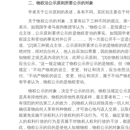
二、物权法公示原则所要公示的对象
学者关于公示原则的表述，各有不同。其区别主要在于对
关于物权公示的对象，主要有以下三种不同的观点。第
表示。如我国学者马俊驹教授等认为，“物权公示，是指通过一
点主张，公示原则要求公示的是物权变动的事实。如我国学者
权设立和变动的事实对外公开，……。另一方面公开不一定是
道。”[2]第三种观点主张，公示原则所要求公示的是物权的
绝对性，得对抗任何人，他人自应加以尊重，因此物权的内容
知物权之状态及内容的方法，此即公示原则。”[3]在物权法
应当公示。”这一规定确定了物权公示所公示的是物权。但《
规定：“不动产物权的设立、变更、转让和消灭，应当依照
付。”不动产物权的设立、变更、转让和消灭，属于不动产物
有学者认为，物权公示的是物权变动。
物权公示的对象，决定于公示的目的。物权法规定公示
是具有排他性的。物权的排他性表现多样，最主要者有二：一是
有强烈的对抗第三人的效力，[5]物权人得以排除其他一切人
确信某物由何人享有何种物权，才可放心地与该人交易，以取
能避免实施干涉权利人行使权利的不法行为。可见，确定某项
人的权利行使的行为是否属于对物权人权利行使的干涉，都
此，物权公示的目的是使他人知晓物权，物权公示的对象应当