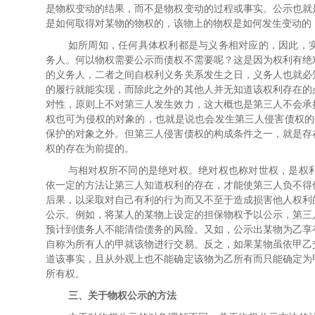
是物权变动的结果，而不是物权变动的过程或事实。公示也就
是如何取得对某物的物权的，该物上的物权是如何发生变动的
如所周知，任何具体权利都是与义务相对应的，因此，
务人。何以物权需要公示而债权不需要呢？这是因为权利有绝
的义务人，二者之间自权利义务关系发生之日，义务人也就必
的履行就能实现，而除此之外的其他人并无知道该权利存在的
对性，原则上不对第三人发生效力，这大概也是第三人不会承
权也可为侵权的对象的，也就是说也会发生第三人侵害债权的
保护的对象之外。但第三人侵害债权的构成条件之一，就是存
权的存在为前提的。
与相对权所不同的是绝对权。绝对权也称对世权，是权
依一定的方法让第三人知道权利的存在，才能使第三人负不得
后果，以采取对自己有利的行为而又不至于造成损害他人权利
公示。例如，将某人的某物上设定的担保物权予以公示，第三
预计到债务人不能清偿债务的风险。又如，公示出某物为乙享
自称为所有人的甲就该物进行交易。反之，如果某物虽依甲乙
道该事实，且从外观上也不能确定该物为乙所有而只能确定为
所有权。
三、关于物权公示的方法