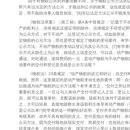
由于对物权公示的对象理解不同，关于物权公示方法的
即只有以法定的方法公示，才能达到公示的效果。这也就是说
定，而不能由当事人随意创设。”[6]非以法定方法公示不能发
《物权法草案》（第三稿）第4条中曾规定：“记载于不
产的权利人，但有相反证据证明的除外。法律规定不经登记即
为公示方式；对于不动产，以登记为公示方式。但如前所述，
定物权的公示方法，而仅是明文规定了物权的变动要件。有学
公示方法。不动产物权的变动以登记为其公示方法。[7]有学
示方式从静态上为占有，就动态上说是交付。可以说，动产物
通说。对此通说，值得赞同的一点，是动产物权与不动产物权
动要件的交付和登记是否就是公示方法呢？
《物权法》23条规定，“动产物权的设立和转让，自交付
根据。然而，这里规定的是动产物权变动生效的要件，即：自
以能成为动产物权的公示方法呢？有学者言之，“交付之所以作
重要的意义是，一旦让与人将动产交付与受让人之后，受让人
后，就可以直接掌控、支配该标的物，该权利主体对于该标的
之，大可以轻易、直接地观察出来该权利主体享有动产物权（
是公示出来!”[8]学者的这一辩解恰好说明，交付并非动产
有联系的，却并不具有相同的含义。交付是指占有的移转，依
公示方法。因为交付既包括现实交付、简易交付，也包括占有
括直接占有，也包括间接占有。现实交付可让受让人取得对标