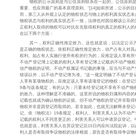
物权的公示原则是与公信原则联系在一起的。公信原则是
重要、也应用最广的基本原理原则。”[14]如前所述，公示
而，第三人从外观上认定的物权状态与物上的权利真实状态未
物权状态与权利的真实状态不一致，法律也对因信赖该公示的
正权利人取得的物权可以对抗在先取得权利的真正的权利人的
在以下两个方面：
其一，权利正确性推定效力。这也就是说，以法定公示
是正确的物权状态。依权利正确性推定效力，动产占有人对其
权利。如占有人实施行使所有权的行为的，应推定该人享有所
不动产登记簿上记载的权利人享有登记簿上记载的不动产物权
动产物权的证明。不动产权属证书记载的事项，应当与不动产
错误以外，以不动产登记簿为准。”这一规定明确了不动产登
人享有某项物权的，应推定该人享有该项登记的物权；在登记
9条与该条规定，有的认为：只要未经登记就不享有不动产物
的效力。这种理解是不准确的。这里所说的物权归属和内容的
记载也就成为确认物权的证据。但不动产物权的登记并非取得
物权并非是因登记而取得的。若非如此，也就无法解释未登记
记。依《物权法》19条规定，权利人、利害关系人认为不动
记载的权利人不同意更正的，利害关系人可以申请异议登记。
也就是说，利害关系人在异议登记后15日内应向法院起诉，
利人是否有取得争议物权的法律根据，原告是否有取得争议物