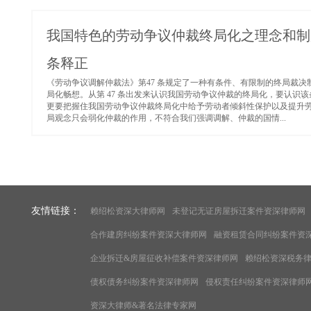
我国特色的劳动争议仲裁终局化之理念和制度
条释正
《劳动争议调解仲裁法》第47 条规定了一种有条件、有限制的终局裁
局化畅想。从第 47 条出发来认识我国劳动争议仲裁的终局化，要认识
更要把握住我国劳动争议仲裁终局化中给予劳动者倾斜性保护以及提升
局观念只会弱化仲裁的作用，不符合我们强调调解、仲裁的国情...
友情链接：
赖绍松资深大律师网
未登记无证房屋拆迁案件资深律师网
合作建房纠纷案件资深大律师网
融资租赁合同纠纷案件资
企业拆迁&房屋征收补偿案件资深律师网
赖绍松资深税务
债权债务纠纷案件资深律师网
侵权责任纠纷案件资深律师
资深大律师&著名法律专家网