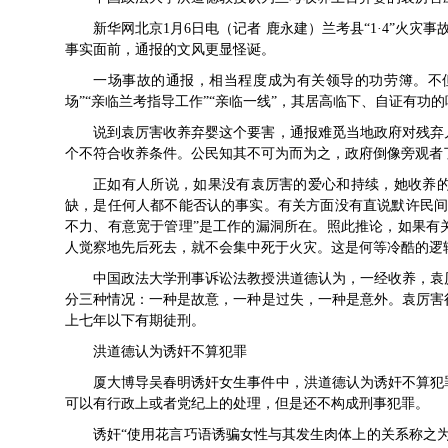
新华网北京1月6日电（记者 鹿永建）
兰考县
“1·4”火
事实面前，通报的文风更显怪诞。
一场事故的通报，相当程度成为有关领导的功劳簿。不但
场”“亲临兰考指导工作”“亲临一线”，其居高临下、自证有功
说到袁厉害收养弃婴这个要害，通报难觅当地政府对残弃
个不符合收养条件。公民知其不可为而为之，政府倒像旁观者
正如有人所说，如果没有袁厉害的爱心和持续，她收养
缺，是任何人都不能否认的事实。有关方面没有直说默许民间
不力、有意宽于管理”是工作的漏洞所在。照此推论，如果有
人觉察地先后死去，就不会集中死于火灾。这是何等冷酷的逻
中国政法大学刑事诉讼法教授洪道德认为，一经收养，袁
分三种情况：一种是故意，一种是过失，一种是意外。袁厉害
上七年以下
有期徒刑
。
洪道德认为诱奸不算犯罪
厦大博导吴春明
诱奸
女生事件中，洪道德认为诱奸不算犯
可以有行政上或者党纪上的处理，但是还不构成刑事犯罪。
诱奸“使用花言巧语诱骗女性与其发生肉体上的关系称之