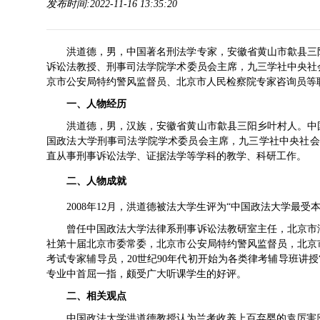
发布时间:2022-11-16 13:35:20
洪道德，男，中国著名
刑法学
专家，
安徽省
黄山市歙县三
诉讼法教授、刑事司法学院学术委员会主席，
九三学社
中央社
京市公安局
特约警风监督员、
北京市人民检察院
专家咨询员等
一、
人物经历
洪道德，男，汉族，安徽省黄山市歙县三阳乡叶村人。中
国政法大学刑事司法学院
学术委员会主席，九三学社中央社会
直从事
刑事诉讼法学
、证据法学等学科的教学、科研工作。
二、人物成就
2008年12月，洪道德被法大学生评为“中国政法大学最受
曾任中国政法大学法律系刑事诉讼法教研室主任，北京市
社第十届北京市委常委，
北京市公安局
特约警风监督员，
北京
考试
专家辅导员，20世纪90年代初开始为各类律考辅导班讲授
专业中首屈一指，颇受广大听课学生的好评。
二、
相关观点
中国政法大学洪道德教授认为兰考收养上百弃婴的袁厉害应