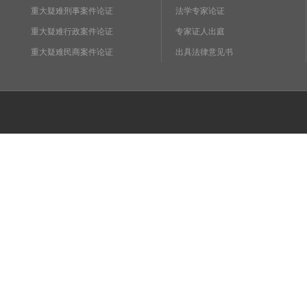
重大疑难刑事案件论证
法学专家论证
重大疑难行政案件论证
专家证人出庭
重大疑难民商案件论证
出具法律意见书