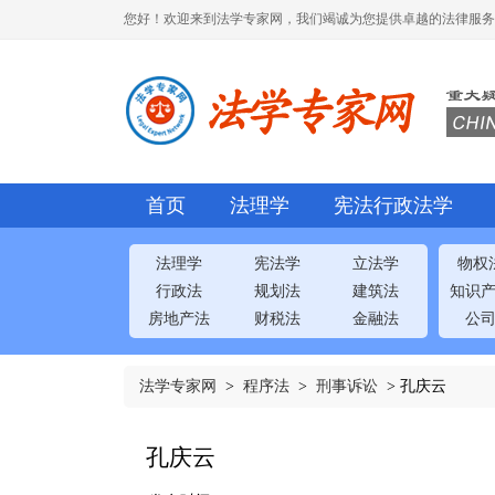
您好！欢迎来到法学专家网，我们竭诚为您提供卓越的法律服务
首页
法理学
宪法行政法学
法理学
宪法学
立法学
物权
行政法
规划法
建筑法
知识
房地产法
财税法
金融法
公
法学专家网
>
程序法
>
刑事诉讼
> 孔庆云
孔庆云