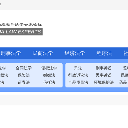
!
刑事法学
民商法学
经济法学
程序法
法学
合同法学
侵权法学
刑法
刑事诉讼
监
产权法
保险法
婚姻法
行政诉讼法
民事诉讼
民
司法
证券法
信托法
产品质量法
环境保护法
药品