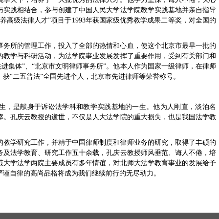
与实践相结合，参与创建了中国人民大学法学院教学实践基地并亲自指导
养高级法律人才”项目于1993年获国家级优秀教学成果二等奖，对全国的
事务所的管理工作，投入了全部的热情和心血，使这个北京市最早一批的
的教学与科研活动，为法学院事业发展发挥了重要作用，受到有关部门和
先进集体”、“北京市文明律师事务所”。他本人作为国家一级律师，在律师
，获“二五普法”全国先进个人，北京市先进律师等荣誉称号。
生，是献身于诉讼法学科和教学实践基地的一生。他为人刚直，淡泊名
瘁。孔庆云教授的逝世，不仅是人大法学院的重大损失，也是我国法学教
的教学研究工作，并精于中国律师制度和律师业务的研究，取得了丰硕的
务及法学教育、研究工作五十余载，孔庆云教授师风垂范、诲人不倦，培
范大学法学两院主要成员有多年情谊，对北师大法学教育事业的发展给予
严谨自律的高尚品格将成为我们继续前行的无尽动力。