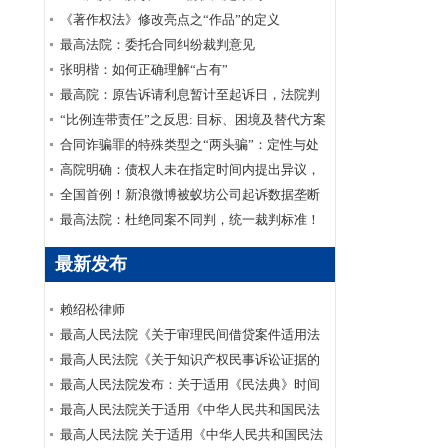
《著作权法》修改亮点之“作品”的定义
最高法院：委托合同纠纷裁判意见
张明楷：如何正确理解“占有”
最高院：原告诉请利息暂计至起诉日，法院判
决计算至实际给付日，是否属超出诉讼请求范
“比例连带责任”之反思: 目标、困境及替代方案
围
合同诈骗罪的特殊类型之“两头骗”：定性与处
理
高院明确：债权人未在指定时间内提出异议，
应视为对债权认定的认可，其无权再提起债权
全国首例！新浪微博被蚁坊公司起诉数据垄断
确认之诉
最高法院：杜绝同案不同判，统一裁判标准！
最新发布
赖绍松律师
最高人民法院《关于审理民间借贷案件适用法
律若干问题的规定》
最高人民法院《关于知识产权民事诉讼证据的
若干规定》
最高人民法院发布：关于适用《民法典》时间
效力的若干规定
最高人民法院关于适用《中华人民共和国民法
典》婚姻家庭编的解释（一）
最高人民法院 关于适用《中华人民共和国民法