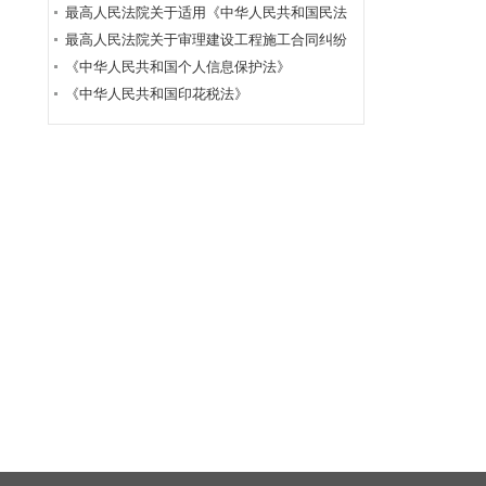
典》 继承编的解释（一）
最高人民法院关于适用《中华人民共和国民法
典》物权编的解释（一）
最高人民法院关于审理建设工程施工合同纠纷
案件适用法律问题的解释（一）
《中华人民共和国个人信息保护法》
《中华人民共和国印花税法》