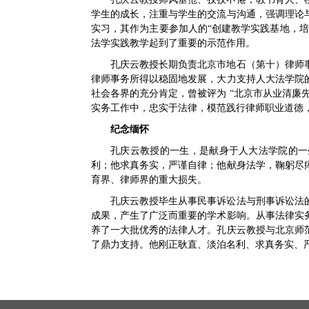
学生的成长，注重与学生的交流与沟通，强调理论
实习，其作为主要参加人的“创建教学实践基地，培
法学实践教学起到了重要的示范作用。
孔庆云教授长期负责北京市地石（第十）律师
律师事务所得以稳固地发展，大力支持人大法学院
社会各界的充分肯定，曾被评为 “北京市从业清廉
实务工作中，忠实于法律，模范践行律师职业道德
纪念缅怀
孔庆云教授的一生，是献身于人大法学院的一
利；他求真务实，严谨自律；他献身法学，鞠躬尽
育界、律师界的重大损失。
孔庆云教授毕生从事民事诉讼法与刑事诉讼法
成果，产生了广泛而重要的学术影响。从事法律实
养了一大批优秀的法律人才。孔庆云教授与北京师
了鼎力支持。他刚正耿直、淡泊名利、求真务实、