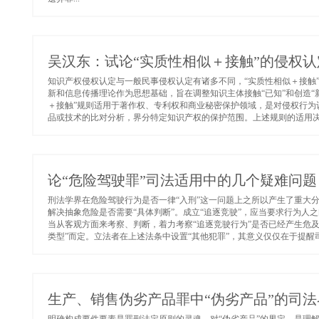
吴汉东：试论“实质性相似＋接触”的侵权认
知识产权侵权认定与一般民事侵权认定有诸多不同，“实质性相似＋接触
新和信息传播理论作为思想基础，旨在调整知识主体接触“已知”和创造“
＋接触”规则适用于著作权、专利权和商业秘密保护领域，是对侵权行为
品或技术的比对分析，界分特定知识产权的保护范围。上述规则的适用决
论“危险驾驶罪”司法适用中的几个疑难问题
刑法学界在危险驾驶行为是否一律“入刑”这一问题上之所以产生了重大分
解决抽象危险是否需要“具体判断”。成立“追逐竞驶”，应当要求行为人
当从客观方面来考察、判断，着力考察“追逐竞驶行为”是否已经产生危
类型”而定。立法者在上述法条中设置“其他犯罪”，其意义仅仅在于提醒司
生产、销售伪劣产品罪中“伪劣产品”的司法