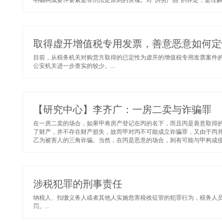
明确构成要件要素是罪刑法定原则的灵魂。对“伪劣产品”的界定，是理解
取得虚开增值税专用发票，善意恶意如何定
目前，从税务机关对购货方取得的已定性为虚开的增值税专用发票案件的
公安机关进一步查实的较少。...
【研究中心】李齐广：一房二卖与诈骗罪
在一房二卖的场合，如果甲将房产登记在丙的名下，而且丙是善意取得
了财产，并不存在财产损失，故而甲对丙不可能成立诈骗罪，又由于丙
乙为被害人的三角诈骗。当然，在丙是恶意的场合，则有可能与甲构成侵占
涉税犯罪的刑事责任
纳税人、扣缴义务人或者其他人实施危害税收征管的犯罪行为，税务人
罚。...