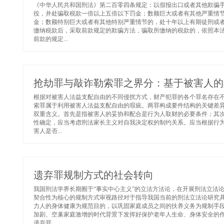
《中华人民共和国刑法》第二百零四条规定：以假报出口或者其他欺骗
役，并处骗取税款一倍以上五倍以下罚金；数额巨大或者有其他严重情
金；数额特别巨大或者有其他特别严重情节的，处十年以上有期徒刑或
缴纳税款后，采取前款规定的欺骗方法，骗取所缴纳的税款的，依照本
前款的规定...
抢劫罪与敲诈勒索罪之界分：基于被害人的
根据对被害人法益支配自由的不同侵扰方式，财产犯罪的各个罪名存在
索罪属于利用被害人法益支配自由的瑕疵。两罪构成要件结构的关键差
双重含义。首先是指被害人的妥协和配合是行为人取财的必要条件；其
性确定，应当考虑刑法家长主义对自我决定权的制约关系。应当根据行
害人是否...
遗弃罪规制方式的社会转向
我国刑法学界长期囿于“事实中心主义”的立法方法论，在开展刑法立法
契合性为核心的规制方式审视路径对于指导我国当前的刑法立法论研究
力人的身体健康为规范目的，以巩固家庭成员之间的扶养义务为规制手
加剧、空巢家庭激增的时代背景下发挥好保护老年人生命、身体安全的
遗弃罪...