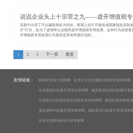
说说企业头上十宗罪之九——虚开增值税专
实践中出现了不以骗取税款为目的，客观上也不可能造成国家税款实际损
开”行为，如为了虚增单位业绩而虚开增值税专用发票。这种行为虽然客
开增值税专用发票行为显然是具有明显区别的。...
1
2
3
下一页
尾页
友情链接：
赖绍松资深大律师网
未登记无证房屋拆迁案件资深律师网
合作建房纠纷案件资深大律师网
融资租赁合同纠纷案件资
企业拆迁&房屋征收补偿案件资深律师网
赖绍松资深税务
债权债务纠纷案件资深律师网
侵权责任纠纷案件资深律师
资深大律师&著名法律专家网